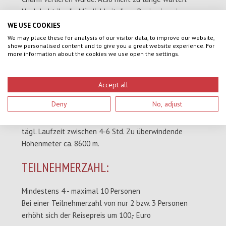
Noch habt ihr die Möglichkeit diese Region in seiner
ganzen Ursprünglichkeit zu erleben.
WE USE COOKIES
We may place these for analysis of our visitor data, to improve our website,
SCHWIERIGKEITSGRAD:
show personalised content and to give you a great website experience. For
more information about the cookies we use open the settings.
Mittel bis anstrengender Trek. Gut geeignet auch für
unerfahrene in Sachen Bergwandern.
Accept all
Grundvoraussetzung ist jedoch eine gute Kondition, da
Deny
No, adjust
kraftraubende Tagesetappen bis zu 8 Std. (Besteigung
des Tserko Ri) zu bewältigen sind. Durchschnittliche
tägl. Laufzeit zwischen 4-6 Std. Zu überwindende
Höhenmeter ca. 8600 m.
TEILNEHMERZAHL:
Mindestens 4 - maximal 10 Personen
Bei einer Teilnehmerzahl von nur 2 bzw. 3 Personen
erhöht sich der Reisepreis um 100,- Euro